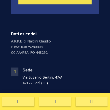
Dati aziendali
A.R.P.E. di Naldini Claudio
P.IVA:
04875280408
CCIAA/REA:
FO 448292
Sede

Via Eugenio Bertini, 47/A
47122 Forlì (FC)
Telefono




0543 722650