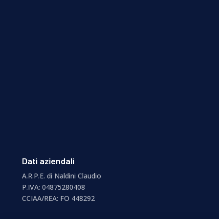
sito!
Scarica qui il BUONO e presentalo in
negozio a Forlì per ottenere uno sconto
del 5% sui nostri servizi.
Dati aziendali
A.R.P.E. di Naldini Claudio
P.IVA:
04875280408
CCIAA/REA:
FO 448292